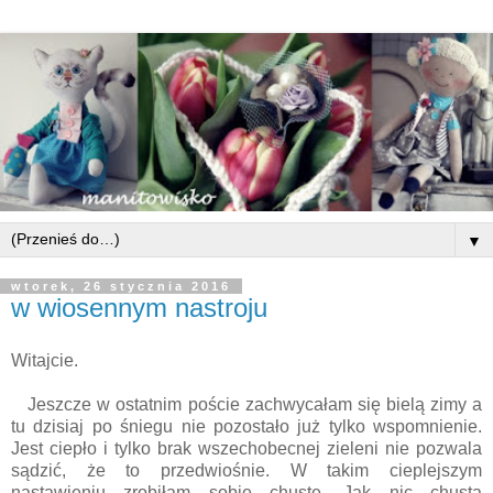
▼
wtorek, 26 stycznia 2016
w wiosennym nastroju
Witajcie.
Jeszcze w ostatnim poście zachwycałam się bielą zimy a
tu dzisiaj po śniegu nie pozostało już tylko wspomnienie.
Jest ciepło i tylko brak wszechobecnej zieleni nie pozwala
sądzić, że to przedwiośnie. W takim cieplejszym
nastawieniu zrobiłam sobie chustę. Jak nic chusta