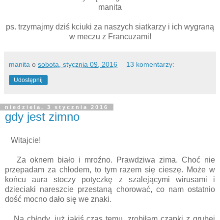
manita
ps. trzymajmy dziś kciuki za naszych siatkarzy i ich wygraną
w meczu z Francuzami!
manita
o
sobota, stycznia 09, 2016
13 komentarzy:
Udostępnij
niedziela, 3 stycznia 2016
gdy jest zimno
Witajcie!
Za oknem biało i mroźno. Prawdziwa zima. Choć nie
przepadam za chłodem, to tym razem się cieszę. Może w
końcu aura stoczy potyczkę z szalejącymi wirusami i
dzieciaki nareszcie przestaną chorować, co nam ostatnio
dość mocno dało się we znaki.
Na chłody, już jakiś czas temu, zrobiłam czapki z grubej