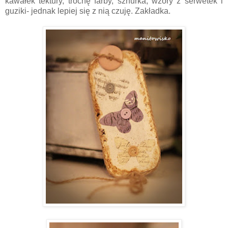
kawałek tektury, trochę farby, sznurka, wzory z serwetek i
guziki- jednak lepiej się z nią czuję. Zakładka.