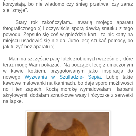
korzystają, bo nie wiadomo czy śnieg przetrwa, czy zaraz
się "zmyje".
Stary rok zakończyłam... awarią mojego aparatu
fotograficznego :( i oczywiście sporą dawką smutku z tego
powodu. Zepsuło się coś w gnieździe kart i za nic karty na
miejscu usadowić się nie da. Jutro lecę szukać pomocy, bo
jak tu żyć bez aparatu :(
Mam na szczęście parę fotek zrobionych wcześniej, które
teraz mogę Wam pokazać. Na początek lecę z umoczonym
w kawie kotkiem, przygotowanym jako inspiracja do
nowego
Wyzwania w Szufladzie- Sepia.
Lubię takie
kawowe malowanki na tkaninach, bo daje sporo możliwości
no i ten zapach. Kocią mordkę wymalowałam farbami
akrylowymi, dodałam sznurkowe wąsy i różyczkę z serwetki
na łapkę.