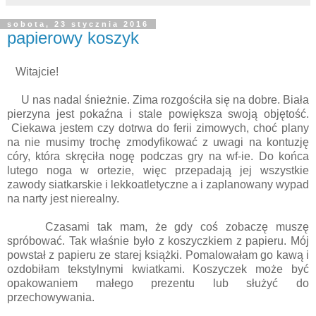
sobota, 23 stycznia 2016
papierowy koszyk
Witajcie!
U nas nadal śnieżnie. Zima rozgościła się na dobre. Biała
pierzyna jest pokaźna i stale powiększa swoją objętość.
Ciekawa jestem czy dotrwa do ferii zimowych, choć plany
na nie musimy trochę zmodyfikować z uwagi na kontuzję
córy, która skręciła nogę podczas gry na wf-ie. Do końca
lutego noga w ortezie, więc przepadają jej wszystkie
zawody siatkarskie i lekkoatletyczne a i zaplanowany wypad
na narty jest nierealny.
Czasami tak mam, że gdy coś zobaczę muszę
spróbować. Tak właśnie było z koszyczkiem z papieru. Mój
powstał z papieru ze starej książki. Pomalowałam go kawą i
ozdobiłam tekstylnymi kwiatkami. Koszyczek może być
opakowaniem małego prezentu lub służyć do
przechowywania.